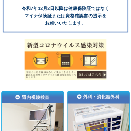
■受付：お電話または直接ご来院ください。
令和7年12月2日以降は健康保険証ではなく
マイナ保険証または資格確認書の提示を
令和7年度新型コロナワクチン予防接種のお知らせ
お願いいたします。
当院では新型コロナワクチン予防接種を行っています。他
のワクチンと2週間の接種間隔を設けております。
■接種開始日：10月1日〜1月31日
■費用：
一般：15,400円（税込）
乙訓地区高齢者：5,000円
■受付：お電話または直接ご来院ください。
コロナ5類移行後（5月8日以降）の診療について
当院では、新型コロナウイルス感染症の分類が5類へ移行
した後も、引き続き外来対応医療機関として熱発患者等の
診療を行います。
■熱発患者の診察・検査の受付時間帯…【月～土】9:00-
12:00