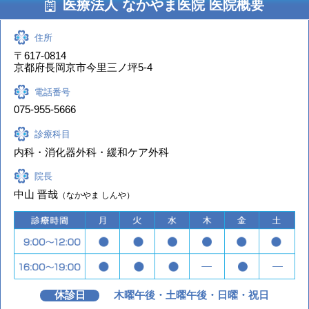
医療法人 なかやま医院 医院概要
令和4年度高齢者肺炎球菌予防接種のお知らせ
今年度の高齢者肺炎球菌予防接種対象の方に接種券が届き
住所
ます。
〒617-0814
京都府長岡京市今里三ノ坪5-4
ご希望の方は受付または電話にてご予約ください。
電話番号
新型コロナウイルス感染対策ぺージを公開いたしまし
075-955-5666
た
診療科目
内科・消化器外科・緩和ケア外科
院長
中山 晋哉
（なかやま しんや）
休診日
木曜午後・土曜午後・日曜・祝日
緊急事態宣言の期間における特定健康診査等について