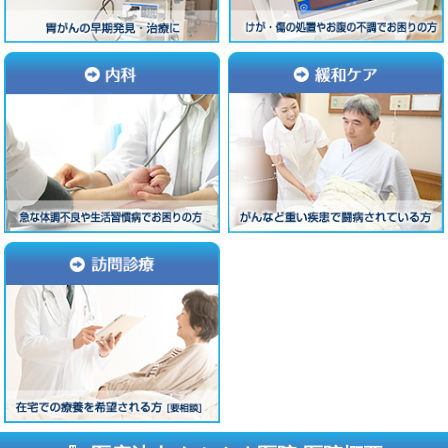
■検査方法…抗原定性検査
■経口抗ウイルス薬の処方…対応可
■オンライン診療…否
■電話診療…否
受診の際は必ず事前に電話連絡の上、当院での受診方法に
従って下さい。
マイナンバーカードの保険証利用について
当院は医療情報・システム基盤整備体制充実加算の算定医
療機関です。
詳しくはこちら
令和4年度特定健診のお知らせ
令和4年7月1日から乙訓地区特定健診を開始致します。
ご希望の方は受付または電話にてご予約ください。