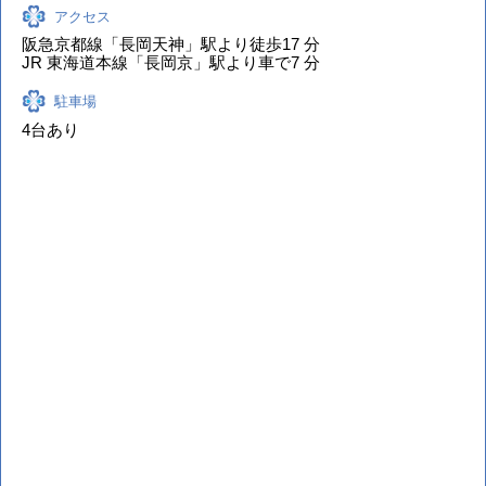
京都府も新型コロナウイルス感染症に係る緊急事態宣言の
アクセス
対象となりました。
阪急京都線「長岡天神」駅より徒歩17 分
JR 東海道本線「長岡京」駅より車で7 分
緊急事態宣言の期間は、特定健康診査等についての受付は
行っておりません。ご理解、ご協力の程よろしくお願い致
駐車場
します。
4台あり
当院ではコロナウイルス対策を講じております
当院では、スタッフ一同徹底したアルコール消毒をはじ
め、コロナウイルス対策を十分に講じております。
ぜひ安心してご受診ください。
なお、発熱などの風邪症状のある方は当院を受診の前に一
度お電話にてご連絡をくださいますようおつらい中とは存
じますが、ご協力のほどお願い申し上げます。
院内通信についてのお知らせ
まめなか通信は院内新聞となりました。
院内に掲示しておりますので、ご来院の際はお楽しみ下さ